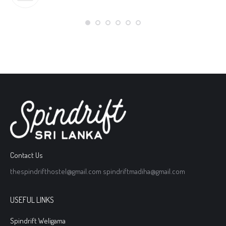
Contact Us
thespindrifthostel@gmail.com spindriftmadiha@gmail.com
USEFUL LINKS
Spindrift Weligama