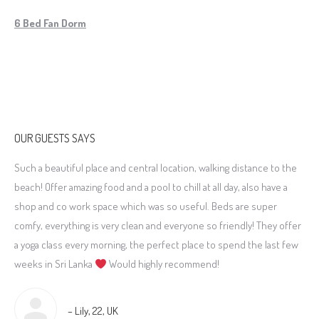
6 Bed Fan Dorm
OUR GUESTS SAYS
Such a beautiful place and central location, walking distance to the
We 
beach! Offer amazing food and a pool to chill at all day, also have a
are
se
shop and co work space which was so useful. Beds are super
The
comfy, everything is very clean and everyone so friendly! They offer
Poo
a yoga class every morning, the perfect place to spend the last few
ove
weeks in Sri Lanka
Would highly recommend!
rec
– Lily, 22, UK